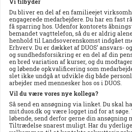
Vi tilbyder
Du bliver en del af en familieejet virkso
engagerede medarbejdere. Du har en fast rå
få sparring hos. Udenfor kontorets åbningst
bemandet vagttelefon, så du er aldrig alene
henhold til Landsoverenskomst indgået m
Erhverv. Du er dækket af DUOS’ ansvars- o
og sundhedsforsikring er en del af din pen
en bred variation af kurser, og du modtage
og løbende opkvalificering som medarbejd
slet ikke undgå at udvikle dig både personli
arbejder med mennesker hos os i DUOS.
Vil du være vores nye kollega?
Så send en ansøgning via linket. Du skal ha
mit.duos.dk og være logget ind for at søge.
løbende, send derfor gerne din ansøgning
Tiltrædelse snarest muligt. Har du yderlig