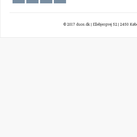
© 2017 duos.dk | Ellebjergvej 52 | 2450 Kø