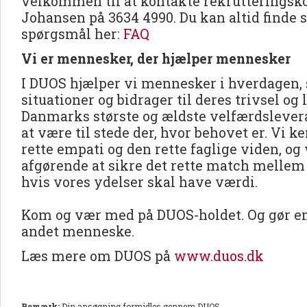
velkommen til at kontakte rekrutteringsk
Johansen på 3634 4990. Du kan altid finde 
spørgsmål her:
FAQ
Vi er mennesker, der hjælper mennesker
I DUOS hjælper vi mennesker i hverdagen, 
situationer og bidrager til deres trivsel og 
Danmarks største og ældste velfærdslevera
at være til stede der, hvor behovet er. Vi 
rette empati og den rette faglige viden, og v
afgørende at sikre det rette match mellem
hvis vores ydelser skal have værdi.
Kom og vær med på DUOS-holdet. Og gør en 
andet menneske.
Læs mere om DUOS på
www.duos.dk
Bemærk:
Din ansøgning formidles gennem DUOS.