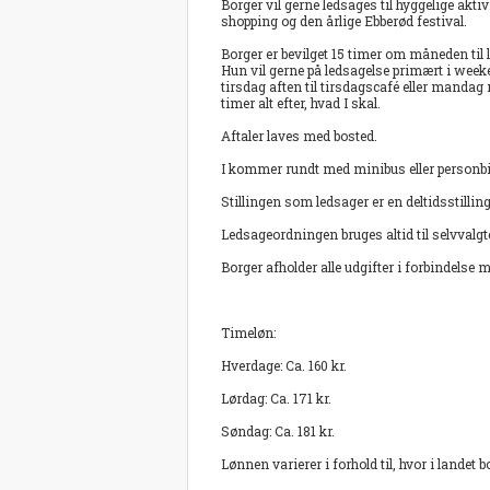
Borger vil gerne ledsages til hyggelige akti
shopping og den årlige Ebberød festival.
Borger er bevilget 15 timer om måneden til 
Hun vil gerne på ledsagelse primært i week
tirsdag aften til tirsdagscafé eller mandag 
timer alt efter, hvad I skal.
Aftaler laves med bosted.
I kommer rundt med minibus eller personbil, 
Stillingen som ledsager er en deltidsstillin
Ledsageordningen bruges altid til selvvalgte
Borger afholder alle udgifter i forbindelse
Timeløn:
Hverdage: Ca. 160 kr.
Lørdag: Ca. 171 kr.
Søndag: Ca. 181 kr.
Lønnen varierer i forhold til, hvor i landet b