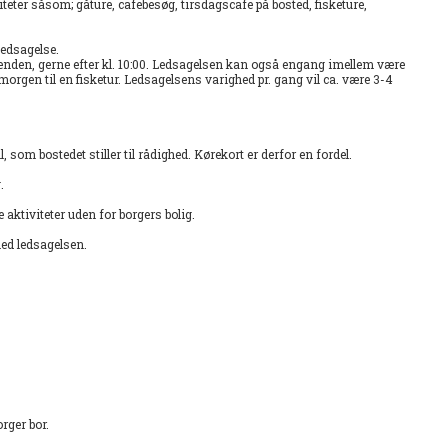
viteter såsom; gåture, cafebesøg, tirsdagscafe på bosted, fisketure,
ledsagelse.
enden, gerne efter kl. 10:00. Ledsagelsen kan også engang imellem være
morgen til en fisketur. Ledsagelsens varighed pr. gang vil ca. være 3-4
som bostedet stiller til rådighed. Kørekort er derfor en fordel.
g.
 aktiviteter uden for borgers bolig.
 med ledsagelsen.
orger bor.