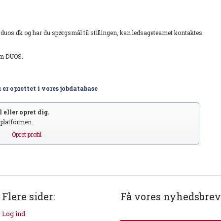
.duos.dk og har du spørgsmål til stillingen, kan ledsageteamet kontaktes
em DUOS.
 er oprettet i vores jobdatabase
 eller opret dig.
S platformen.
Opret profil
Flere sider:
Få vores nyhedsbrev
Log ind