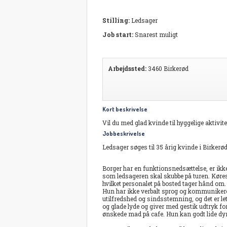
Stilling:
Ledsager
Job start:
Snarest muligt
Arbejdssted:
3460 Birkerød
Kort beskrivelse
Vil du med glad kvinde til hyggelige aktivite
Jobbeskrivelse
Ledsager søges til 35 årig kvinde i Birkerød
Borger har en funktionsnedsættelse, er ikk
som ledsageren skal skubbe på turen. Køresto
hvilket personalet på bosted tager hånd om.
Hun har ikke verbalt sprog og kommunikerer 
utilfredshed og sindsstemning, og det er l
og glade lyde og giver med gestik udtryk for,
ønskede mad på cafe. Hun kan godt lide dyr