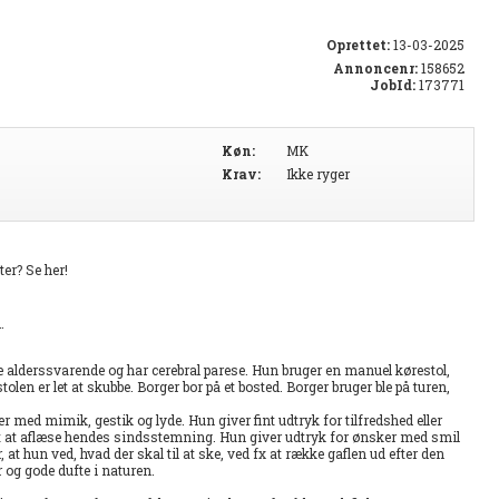
Oprettet:
13-03-2025
Annoncenr:
158652
JobId:
173771
Køn:
MK
Krav:
Ikke ryger
ter? Se her!
.
e alderssvarende og har cerebral parese. Hun bruger en manuel kørestol,
len er let at skubbe. Borger bor på et bosted. Borger bruger ble på turen,
med mimik, gestik og lyde. Hun giver fint udtryk for tilfredshed eller
et at aflæse hendes sindsstemning. Hun giver udtryk for ønsker med smil
 at hun ved, hvad der skal til at ske, ved fx at række gaflen ud efter den
 og gode dufte i naturen.