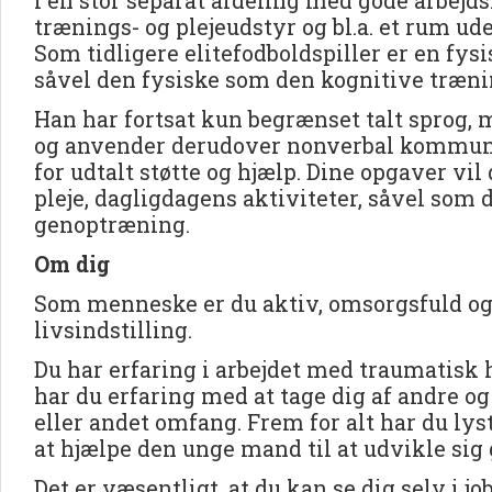
i en stor separat afdeling med gode arbejds
trænings- og plejeudstyr og bl.a. et rum ud
Som tidligere elitefodboldspiller er en fysi
såvel den fysiske som den kognitive træni
Han har fortsat kun begrænset talt sprog, 
og anvender derudover nonverbal kommuni
for udtalt støtte og hjælp. Dine opgaver vil
pleje, dagligdagens aktiviteter, såvel som
genoptræning.
Om dig
Som menneske er du aktiv, omsorgsfuld og 
livsindstilling.
Du har erfaring i arbejdet med traumatisk
har du erfaring med at tage dig af andre og 
eller andet omfang. Frem for alt har du lyst
at hjælpe den unge mand til at udvikle si
Det er væsentligt, at du kan se dig selv i j