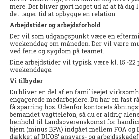
mere. Der bliver gjort noget ud af at få dig 
det tager tid at opbygge en relation.
Arbejdstider og arbejdsforhold
Der vil som udgangspunkt være en efterm
weekenddag om måneden. Der vil være mul
ved ferie og sygdom på teamet.
Dine arbejdstider vil typisk være kl. 15 -22
weekenddage.
Vi tilbyder
Du bliver en del af en familieejet virkso
engagerede medarbejdere. Du har en fast rå
få sparring hos. Udenfor kontorets åbningst
bemandet vagttelefon, så du er aldrig alene
henhold til Landsoverenskomst for handica
hjem (minus BPA) indgået mellem FOA og D
dækket af DUOS’ ansvars- og arbejdsskadef