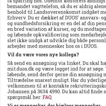
få sparring hos. Udenfor kontorets åbningst
bemandet vagttelefon, så du er aldrig alene
henhold til Landsoverenskomst indgået m
Erhverv. Du er dækket af DUOS’ ansvars- o
og sundhedsforsikring er en del af din pen
en bred variation af kurser, og du modtage
og løbende opkvalificering som medarbejd
slet ikke undgå at udvikle dig både personli
arbejder med mennesker hos os i DUOS.
Vil du være vores nye kollega?
Så send en ansøgning via linket. Du skal ha
mit.duos.dk og være logget ind for at søge.
løbende, send derfor gerne din ansøgning
Tiltrædelse snarest muligt. Har du yderlig
velkommen til at kontakte rekrutteringsk
Johansen på 3634 4990. Du kan altid finde 
spørgsmål her:
FAQ
Vi er mennesker, der hjælper mennesker