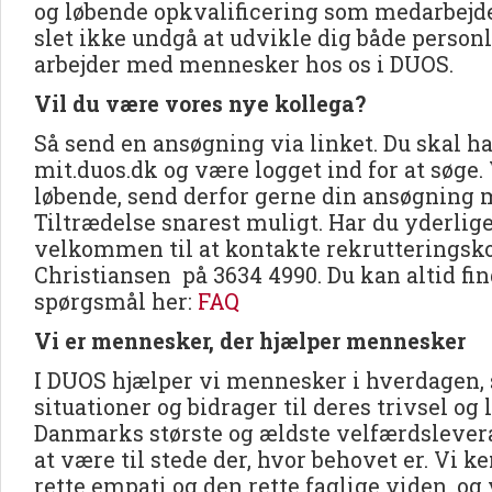
og løbende opkvalificering som medarbejd
slet ikke undgå at udvikle dig både personli
arbejder med mennesker hos os i DUOS.
Vil du være vores nye kollega?
Så send en ansøgning via linket. Du skal ha
mit.duos.dk og være logget ind for at søge.
løbende, send derfor gerne din ansøgning
Tiltrædelse snarest muligt. Har du yderlig
velkommen til at kontakte rekrutteringsk
Christiansen på 3634 4990. Du kan altid fi
spørgsmål her:
FAQ
Vi er mennesker, der hjælper mennesker
I DUOS hjælper vi mennesker i hverdagen, 
situationer og bidrager til deres trivsel og 
Danmarks største og ældste velfærdslevera
at være til stede der, hvor behovet er. Vi 
rette empati og den rette faglige viden, og v