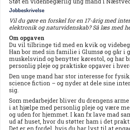
Støt en videnbegærlig ung mand i Næstve
Jobbeskrivelse
Vil du gøre en forskel for en 17-årig med int
elektronik og naturvidenskab? Så læs med he
Om opgaven
Du vil tilbringe tid med en kvik og videbe
Han bor med sin familie i Glumsø og går i
muskelsvind og benytter kørestol, og har bru
personlig pleje og praktiske opgaver i hve
Den unge mand har stor interesse for fysik
science fiction – og nyder at dele sine i
sig.
Som medarbejder bliver du drengens arme 
i at hjælpe med personlig pleje og være m
og uden for hjemmet. I kan fx lave mad sa
ud af huset, hvor du støtter ham i det prakt
Det er en fordel, hvis du har lyst til at eng