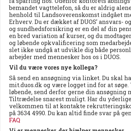
få sparring hos. Udenfor kontorets åbningst
bemandet vagttelefon, så du er aldrig alene
henhold til Landsoverenskomst indgået m
Erhverv. Du er dækket af DUOS’ ansvars- o
og sundhedsforsikring er en del af din pen
en bred variation af kurser, og du modtage
og løbende opkvalificering som medarbejd
slet ikke undgå at udvikle dig både personli
arbejder med mennesker hos os i DUOS.
Vil du være vores nye kollega?
Så send en ansøgning via linket. Du skal ha
mit.duos.dk og være logget ind for at søge.
løbende, send derfor gerne din ansøgning
Tiltrædelse snarest muligt. Har du yderlig
velkommen til at kontakte rekrutteringsk
på 3634 4990. Du kan altid finde svar på ge
FAQ
Vi er mennesker, der hjælper mennesker