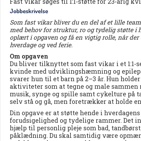
Fast vikar søges til 1:1-støtte for 23-årig kv
Jobbeskrivelse
Som fast vikar bliver du en del af et lille t
med behov for struktur, ro og tydelig støtte i 
oplært i opgaven og få en vigtig rolle, når de
hverdage og ved ferie.
Om opgaven
Du bliver tilknyttet som fast vikar i et 1:1
kvinde med udviklingshæmning og epilepsi
svarer hun til et barn på 2–3 år. Hun holder 
aktiviteter som at tegne og male sammen m
musik, synge og spille samt cykelture på
selv stå og gå, men foretrækker at holde e
Din opgave er at støtte hende i hverdagens
forudsigelighed og tydelige rammer. Det i
hjælp til personlig pleje som bad, tandbørst
påklædning. Du skal samtidig være opmær