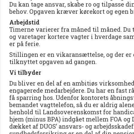
Du kan tage ansvar, skabe ro og tilpasse din
behov. Opgaven kræver kørekort og egen bi
Arbejdstid
Timerne varierer fra måned til måned. Du t
og varetager kortere vagter i hverdage sam
er på ferie.
Stillingen er en vikaransættelse, og der e
tilknyttet opgaven ad gangen.
Vi tilbyder
Du bliver en del af en ambitiøs virksomh
engagerede medarbejdere. Du har en fast rå
få sparring hos. Udenfor kontorets åbningst
bemandet vagttelefon, så du er aldrig alene
henhold til Landsoverenskomst for handica
hjem (minus BPA) indgået mellem FOA og D
dækket af DUOS’ ansvars- og arbejdsskadef
sundhedsforsikring er en del af din pensi