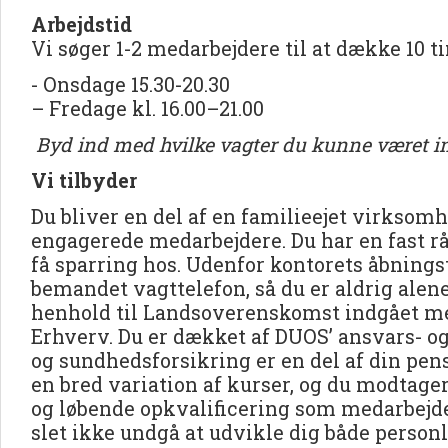
Arbejdstid
Vi søger 1-2 medarbejdere til at dække 10 t
- Onsdage 15.30-20.30
– Fredage kl. 16.00–21.00
Byd ind med hvilke vagter du kunne været in
Vi tilbyder
Du bliver en del af en familieejet virkso
engagerede medarbejdere. Du har en fast rå
få sparring hos. Udenfor kontorets åbningst
bemandet vagttelefon, så du er aldrig alene
henhold til Landsoverenskomst indgået m
Erhverv. Du er dækket af DUOS’ ansvars- o
og sundhedsforsikring er en del af din pen
en bred variation af kurser, og du modtage
og løbende opkvalificering som medarbejd
slet ikke undgå at udvikle dig både personli