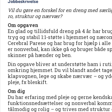
Jobbeskrivelse
Vil du gøre en forskel for en dreng med særl
ro, struktur og nærvær?
Om opgaven
En glad og tillidsfuld dreng på 4 år har brug
tryg og stabil 1:1-støtte i hjemmet og nær
Cerebral Parese og har brug for hjælp i alle
er nonverbal, kan ikke gå og bruger både 
skinner på hænder og ben.
Din opgave bliver at understøtte ham i rut
omkring hjemmet. Du vil blandt andet tage
klapvognen, lege og skabe nærvær – og yde 
pleje, fx bleskift.
Om dig
Du har erfaring med pleje og gerne kendsk
funktionsnedsættelser og nonverbal komm
tålmodig og rolig – og trives med struktur 