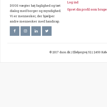
Log ind
DUOS vægter høj faglighed og tæt
Opret din profil som bruge
dialog med borger og myndighed.
Vi er mennesker, der hjælper
andre mennesker med handicap.
© 2017 duos.dk | Ellebjergvej 52 | 2450 Kø