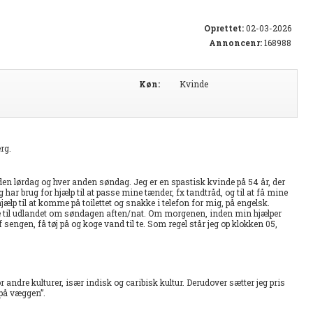
Oprettet:
02-03-2026
Annoncenr:
168988
Køn:
Kvinde
rg.
nden lørdag og hver anden søndag. Jeg er en spastisk kvinde på 54 år, der
 har brug for hjælp til at passe mine tænder, fx tandtråd, og til at få mine
jælp til at komme på toilettet og snakke i telefon for mig, på engelsk.
inge til udlandet om søndagen aften/nat. Om morgenen, inden min hjælper
f sengen, få tøj på og koge vand til te. Som regel står jeg op klokken 05,
for andre kulturer, især indisk og caribisk kultur. Derudover sætter jeg pris
 på væggen”.