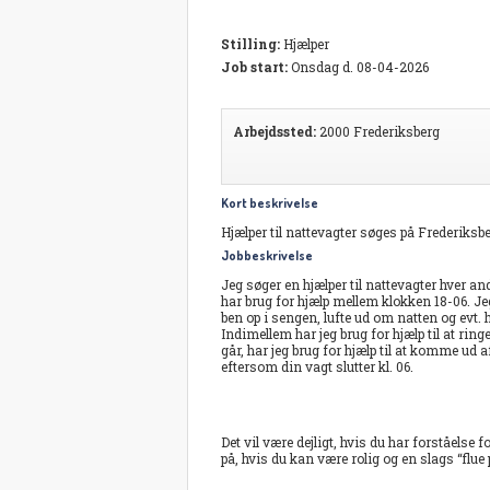
Stilling:
Hjælper
Job start:
Onsdag d. 08-04-2026
Arbejdssted:
2000 Frederiksberg
Kort beskrivelse
Hjælper til nattevagter søges på Frederiksbe
Jobbeskrivelse
Jeg søger en hjælper til nattevagter hver a
har brug for hjælp mellem klokken 18-06. Jeg
ben op i sengen, lufte ud om natten og evt. h
Indimellem har jeg brug for hjælp til at r
går, har jeg brug for hjælp til at komme ud a
eftersom din vagt slutter kl. 06.
Det vil være dejligt, hvis du har forståelse 
på, hvis du kan være rolig og en slags “flue