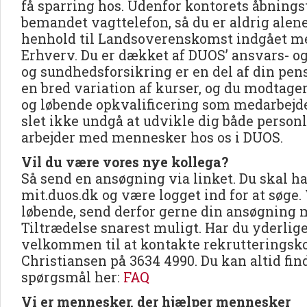
få sparring hos. Udenfor kontorets åbningst
bemandet vagttelefon, så du er aldrig alene
henhold til Landsoverenskomst indgået m
Erhverv. Du er dækket af DUOS’ ansvars- o
og sundhedsforsikring er en del af din pen
en bred variation af kurser, og du modtage
og løbende opkvalificering som medarbejd
slet ikke undgå at udvikle dig både personli
arbejder med mennesker hos os i DUOS.
Vil du være vores nye kollega?
Så send en ansøgning via linket. Du skal ha
mit.duos.dk og være logget ind for at søge.
løbende, send derfor gerne din ansøgning
Tiltrædelse snarest muligt. Har du yderlig
velkommen til at kontakte rekrutteringsk
Christiansen på 3634 4990. Du kan altid fin
spørgsmål her:
FAQ
Vi er mennesker, der hjælper mennesker