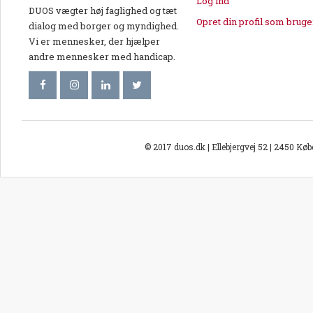
Log ind
DUOS vægter høj faglighed og tæt
Opret din profil som bruge
dialog med borger og myndighed.
Vi er mennesker, der hjælper
andre mennesker med handicap.
© 2017 duos.dk | Ellebjergvej 52 | 2450 Kø