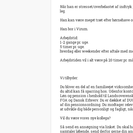
Når han er stresset/overbelastet af indtry
leg.
Han kan være meget træt efter børnehave og 
Han bor i Virum.
Arbejdstid:
1-2 gange pr. uge.
5 timer pr. uge.
hverdag eller weekender efter aftale med m
Arbejdstiden vil i alt være på 20 timer pr. 
Vi tilbyder:
Du bliver en del af en familieejet virksom
du altid kan få sparring hos. Udenfor kontor
Løn og pension i henhold til Landsoverens
FOA og Dansk Erhverv. Du er dækket af DUO
af din pensionsordning. Du modtager releva
at udvikle dig både personligt og fagligt,
Vil du være vores nye kollega?
Så send en ansøgning via linket. Du skal hav
samtaler løbende, send derfor gerne din a