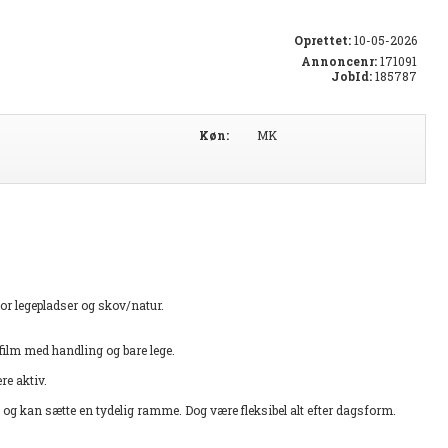
Oprettet:
10-05-2026
Annoncenr:
171091
JobId:
185787
Køn:
MK
 for legepladser og skov/natur.
efilm med handling og bare lege.
re aktiv.
g kan sætte en tydelig ramme. Dog være fleksibel alt efter dagsform.