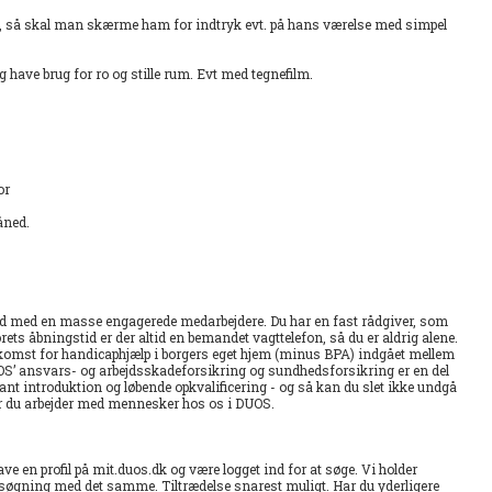
k , så skal man skærme ham for indtryk evt. på hans værelse med simpel
have brug for ro og stille rum. Evt med tegnefilm.
or
måned.
hed med en masse engagerede medarbejdere. Du har en fast rådgiver, som
ets åbningstid er der altid en bemandet vagttelefon, så du er aldrig alene.
komst for handicaphjælp i borgers eget hjem (minus BPA) indgået mellem
S’ ansvars- og arbejdsskadeforsikring og sundhedsforsikring er en del
nt introduktion og løbende opkvalificering - og så kan du slet ikke undgå
 når du arbejder med mennesker hos os i DUOS.
e en profil på mit.duos.dk og være logget ind for at søge. Vi holder
nsøgning med det samme. Tiltrædelse snarest muligt. Har du yderligere