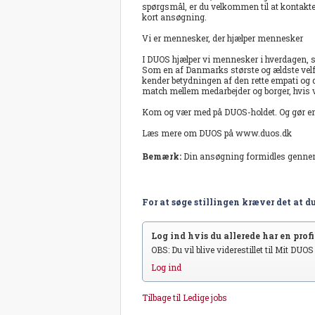
spørgsmål, er du velkommen til at kontakte
kort ansøgning.
Vi er mennesker, der hjælper mennesker
I DUOS hjælper vi mennesker i hverdagen, stø
Som en af Danmarks største og ældste velfær
kender betydningen af den rette empati og den
match mellem medarbejder og borger, hvis v
Kom og vær med på DUOS-holdet. Og gør en 
Læs mere om DUOS på www.duos.dk
Bemærk:
Din ansøgning formidles genn
For at søge stillingen kræver det at du
Log ind hvis du allerede har en profil
OBS: Du vil blive viderestillet til Mit DUO
Log ind
Tilbage til Ledige jobs