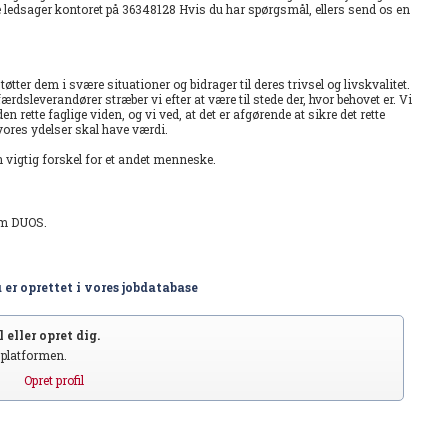
 ledsager kontoret på 36348128 Hvis du har spørgsmål, ellers send os en
tter dem i svære situationer og bidrager til deres trivsel og livskvalitet.
dsleverandører stræber vi efter at være til stede der, hvor behovet er. Vi
 rette faglige viden, og vi ved, at det er afgørende at sikre det rette
ores ydelser skal have værdi.
vigtig forskel for et andet menneske.
em DUOS.
 er oprettet i vores jobdatabase
 eller opret dig.
S platformen.
Opret profil