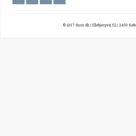
© 2017 duos.dk | Ellebjergvej 52 | 2450 Kø