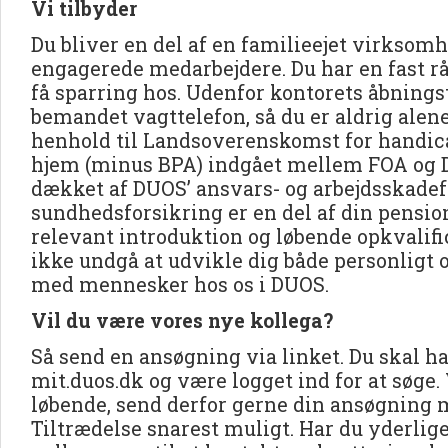
Vi tilbyder
Du bliver en del af en familieejet virkso
engagerede medarbejdere. Du har en fast rå
få sparring hos. Udenfor kontorets åbningst
bemandet vagttelefon, så du er aldrig alene
henhold til Landsoverenskomst for handica
hjem (minus BPA) indgået mellem FOA og D
dækket af DUOS’ ansvars- og arbejdsskadef
sundhedsforsikring er en del af din pensi
relevant introduktion og løbende opkvalific
ikke undgå at udvikle dig både personligt o
med mennesker hos os i DUOS.
Vil du være vores nye kollega?
Så send en ansøgning via linket. Du skal ha
mit.duos.dk og være logget ind for at søge.
løbende, send derfor gerne din ansøgning
Tiltrædelse snarest muligt. Har du yderlig