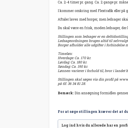
Ca. 2-4 timer pr. gang. Ca. 2 gange pr. måne
I kommer omkring med Flextrafik eller på
Aftaler laves med borger, men ledsager skal 
Du skal være en frisk, moden ledsager, der 
Stillingen som ledsager er en deltidsstillin
Ledsageordningen bruges altid til selvvalgt
Borger afholder alle udgifter i forbindelse
Timeløn:
Hverdage: Ca. 170 kr.
Lørdag: Ca. 180 kr.
Søndag: Ca. 190 kr.
Lønnen varierer i forhold til, hvor i landet 
Stillingen skal søges via din profil på ww
på tlf. 36 34 81 28.
Bemærk:
Din ansøgning formidles genn
For at søge stillingen kræver det at du
Log ind hvis du allerede har en profil