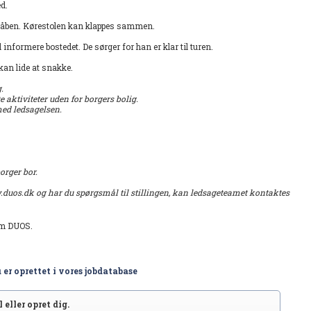
d.
 gåben. Kørestolen kan klappes sammen.
informere bostedet. De sørger for han er klar til turen.
kan lide at snakke.
g.
e aktiviteter uden for borgers bolig.
 med ledsagelsen.
borger bor.
w.duos.dk og har du spørgsmål til stillingen, kan ledsageteamet kontaktes
em DUOS.
 er oprettet i vores jobdatabase
 eller opret dig.