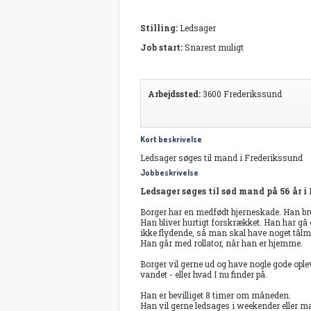
Stilling:
Ledsager
Job start:
Snarest muligt
Arbejdssted:
3600 Frederikssund
Kort beskrivelse
Ledsager søges til mand i Frederikssund
Jobbeskrivelse
Ledsager søges til sød mand på 56 år i
Borger har en medfødt hjerneskade. Han br
Han bliver hurtigt forskrækket. Han har gå
ikke flydende, så man skal have noget tålmo
Han går med rollator, når han er hjemme.
Borger vil gerne ud og have nogle gode ople
vandet - eller hvad I nu finder på.
Han er bevilliget 8 timer om måneden.
Han vil gerne ledsages i weekender eller m