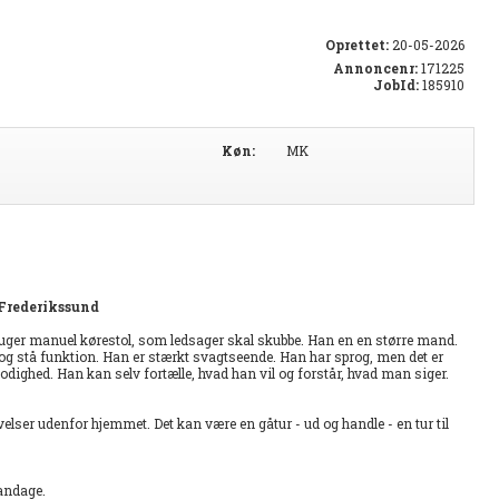
Oprettet:
20-05-2026
Annoncenr:
171225
JobId:
185910
Køn:
MK
 Frederikssund
uger manuel kørestol, som ledsager skal skubbe. Han en en større mand.
 og stå funktion. Han er stærkt svagtseende. Han har sprog, men det er
dighed. Han kan selv fortælle, hvad han vil og forstår, hvad man siger.
velser udenfor hjemmet. Det kan være en gåtur - ud og handle - en tur til
andage.