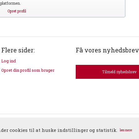
S platformen.
Opret profil
Flere sider:
Få vores nyhedsbrev
Log ind
Opret din profil som bruger
Tilmeld nyhedsbrev
dk | Ellebjergvej 52 | 2450 København SV | T: 3634 7900 | E:
duos@duos.dk
| CV
er cookies til at huske indstillinger og statistik.
læs mere