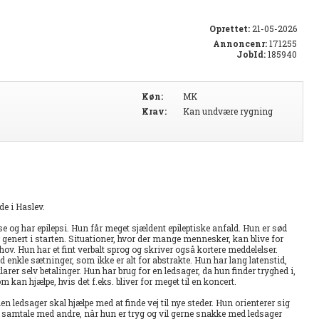
Oprettet:
21-05-2026
Annoncenr:
171255
JobId:
185940
Køn:
MK
Krav:
Kan undvære rygning
de i Haslev.
 og har epilepsi. Hun får meget sjældent epileptiske anfald. Hun er sød
genert i starten. Situationer, hvor der mange mennesker, kan blive for
ov. Hun har et fint verbalt sprog og skriver også kortere meddelelser.
kle sætninger, som ikke er alt for abstrakte. Hun har lang latenstid,
rer selv betalinger. Hun har brug for en ledsager, da hun finder tryghed i,
m kan hjælpe, hvis det f.eks. bliver for meget til en koncert.
en ledsager skal hjælpe med at finde vej til nye steder. Hun orienterer sig
ode samtale med andre, når hun er tryg og vil gerne snakke med ledsager