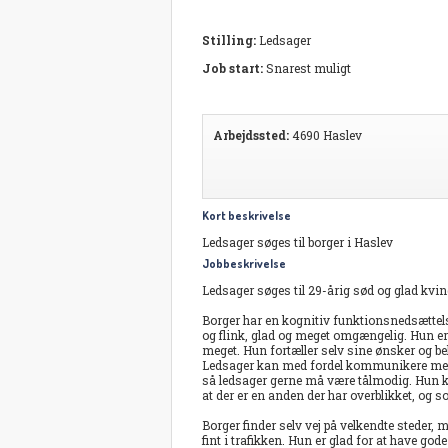
Stilling:
Ledsager
Job start:
Snarest muligt
Arbejdssted:
4690 Haslev
Kort beskrivelse
Ledsager søges til borger i Haslev
Jobbeskrivelse
Ledsager søges til 29-årig sød og glad kvin
Borger har en kognitiv funktionsnedsættelse
og flink, glad og meget omgængelig. Hun er 
meget. Hun fortæller selv sine ønsker og beh
Ledsager kan med fordel kommunikere med en
så ledsager gerne må være tålmodig. Hun kla
at der er en anden der har overblikket, og so
Borger finder selv vej på velkendte steder, m
fint i trafikken. Hun er glad for at have g