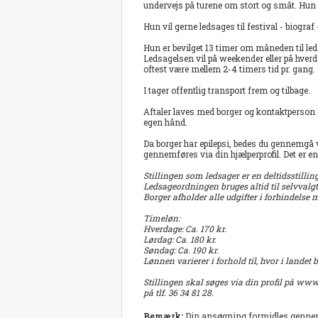
undervejs på turene om stort og småt. Hun
Hun vil gerne ledsages til festival - biogra
Hun er bevilget 13 timer om måneden til led
Ledsagelsen vil på weekender eller på hverd
oftest være mellem 2-4 timers tid pr. gang.
I tager offentlig transport frem og tilbage.
Aftaler laves med borger og kontaktperson i 
egen hånd.
Da borger har epilepsi, bedes du gennemgå v
gennemføres via din hjælperprofil. Det er e
Stillingen som ledsager er en deltidsstillin
Ledsageordningen bruges altid til selvvalgt
Borger afholder alle udgifter i forbindelse
Timeløn:
Hverdage: Ca. 170 kr.
Lørdag: Ca. 180 kr.
Søndag: Ca. 190 kr.
Lønnen varierer i forhold til, hvor i landet 
Stillingen skal søges via din profil på ww
på tlf. 36 34 81 28.
Bemærk:
Din ansøgning formidles genn