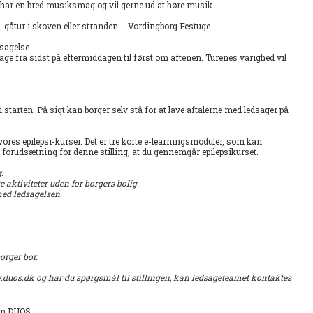
 har en bred musiksmag og vil gerne ud at høre musik.
f - gåtur i skoven eller stranden - Vordingborg Festuge.
sagelse.
age fra sidst på eftermiddagen til først om aftenen. Turenes varighed vil
starten. På sigt kan borger selv stå for at lave aftalerne med ledsager på
ores epilepsi-kurser. Det er tre korte e-learningsmoduler, som kan
n forudsætning for denne stilling, at du gennemgår epilepsikurset.
g.
e aktiviteter uden for borgers bolig.
 med ledsagelsen.
borger bor.
w.duos.dk og har du spørgsmål til stillingen, kan ledsageteamet kontaktes
em DUOS.