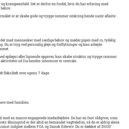
og krampeanfald. Det er derfor en fordel, hvis du har erfaring med
 behov.
formålet er at skabe gode og trygge rammer omkring hende samt aflaste
bejdet med mennesker med særlige behov og møder pigen med ro, tydelig
Du er tryg ved personlig pleje og forflytninger og kan arbejde
emmet.
med epilepsi eller lignende opgaver, kan skabe struktur og trygge rammer
 aktiviteter ud fra hendes interesser er centrale.
t fleksibelt over ugens 7 dage.
mere med familien.
hed med en masse engagerede medarbejdere. Du har en fast rådgiver, som
ets åbningstid er der altid en bemandet vagttelefon, så du er aldrig alene.
skomst indgået mellem FOA og Dansk Erhverv. Du er dækket af DUOS’