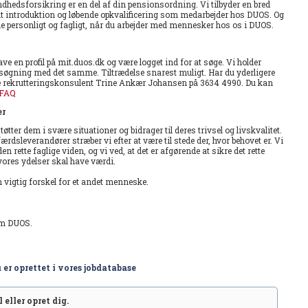
hedsforsikring er en del af din pensionsordning. Vi tilbyder en bred
nt introduktion og løbende opkvalificering som medarbejder hos DUOS. Og
åde personligt og fagligt, når du arbejder med mennesker hos os i DUOS.
e en profil på mit.duos.dk og være logget ind for at søge. Vi holder
nsøgning med det samme. Tiltrædelse snarest muligt. Har du yderligere
te rekrutteringskonsulent Trine Ankær Johansen på 3634 4990. Du kan
FAQ
er
tter dem i svære situationer og bidrager til deres trivsel og livskvalitet.
dsleverandører stræber vi efter at være til stede der, hvor behovet er. Vi
 rette faglige viden, og vi ved, at det er afgørende at sikre det rette
ores ydelser skal have værdi.
vigtig forskel for et andet menneske.
em DUOS.
 er oprettet i vores jobdatabase
 eller opret dig.