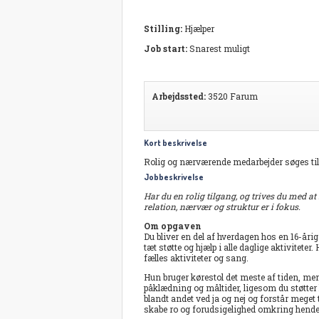
Stilling:
Hjælper
Job start:
Snarest muligt
Arbejdssted:
3520 Farum
Kort beskrivelse
Rolig og nærværende medarbejder søges til 
Jobbeskrivelse
Har du en rolig tilgang, og trives du med a
relation, nærvær og struktur er i fokus.
Om opgaven
Du bliver en del af hverdagen hos en 16-år
tæt støtte og hjælp i alle daglige aktivitete
fælles aktiviteter og sang.
Hun bruger kørestol det meste af tiden, men 
påklædning og måltider, ligesom du støtter
blandt andet ved ja og nej og forstår meget
skabe ro og forudsigelighed omkring hende