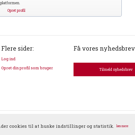
S platformen.
Opret profil
Flere sider:
Få vores nyhedsbrev
Log ind
Opret din profil som bruger
Tilmeld nyhedsbrev
dk | Ellebjergvej 52 | 2450 København SV | T: 3634 7900 | E:
duos@duos.dk
| CV
er cookies til at huske indstillinger og statistik.
læs mere