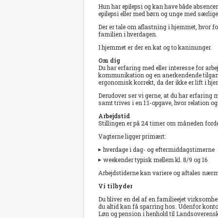
Hun har epilepsi og kan have både absencer 
epilepsi eller med børn og unge med særlige
Der er tale om aflastning i hjemmet, hvor 
familien i hverdagen.
I hjemmet er der en kat og to kaninunger.
Om dig
Du har erfaring med eller interesse for ar
kommunikation og en anerkendende tilgang. 
ergonomisk korrekt, da der ikke er lift i hj
Derudover ser vi gerne, at du har erfaring 
samt trives i en 1:1-opgave, hvor relation og
Arbejdstid
Stillingen er på 24 timer om måneden fordel
Vagterne ligger primært:
hverdage i dag- og eftermiddagstimerne
weekender typisk mellem kl. 8/9 og 16
Arbejdstiderne kan variere og aftales nær
Vi tilbyder
Du bliver en del af en familieejet virksom
du altid kan få sparring hos. Udenfor kontor
Løn og pension i henhold til Landsoveren