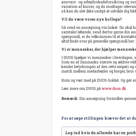
ansvars- og arbejdsskadeforsikring og sund
variation af kurser, og du modtager releva
så kan du slet ikke undgå at udvikle dig b
Vil du være vores nye kollega?
Så send en ansøgning via linket. Du skal hav
samtaler løbende, send derfor gerne din a
spørgsmål, er du velkommen til at kontak
altid finde svar på generelle spørgsmål her:
Vi er mennesker, der hjælper mennesk
I DUOS hjælper vi mennesker i hverdagen, stø
Som en af Danmarks største og ældste velfær
kender betydningen af den rette empati og den
match mellem medarbejder og borger, hvis v
Kom og vær med på DUOS-holdet. Og gør en 
Læs mere om DUOS på
www.duos.dk
Bemærk:
Din ansøgning formidles genn
For at søge stillingen kræver det at du
Log ind hvis du allerede har en profil