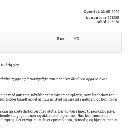
Oprettet:
26-05-2026
Annoncenr:
171285
JobId:
185968
Køn:
MK
16-årig pige
t skabe trygge og forudsigelige rammer? Her får du en opgave, hvor
ig pige med autisme, udviklingshæmning og epilepsi, som har behov for
r. Hun holder blandt andet af musik, iPad og ture ud i naturen, og hun nyder
kan gå korte distancer med støtte. Der vil være hjælp til personlig pleje,
 hende i daglige rutiner og aktiviteter i hjemmet. Hun kommunikerer
 talesprog. Det er vigtigt, at du er opmærksom, tålmodig og hjælper med at
.