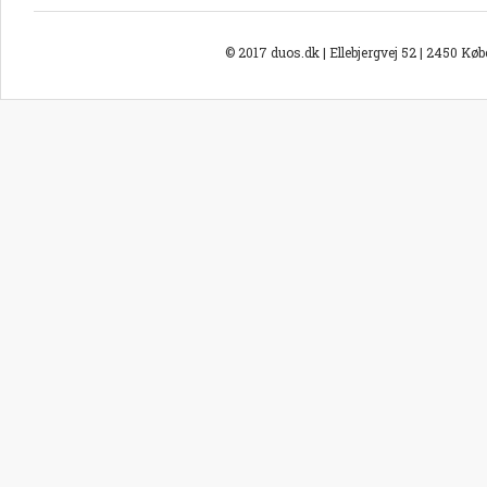
© 2017 duos.dk | Ellebjergvej 52 | 2450 Kø