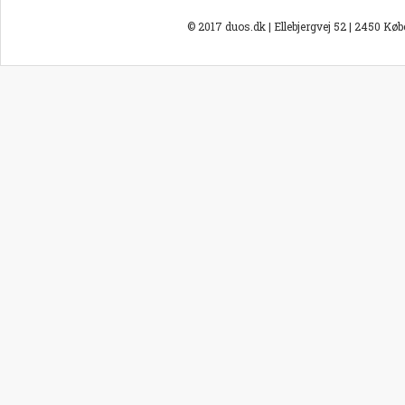
© 2017 duos.dk | Ellebjergvej 52 | 2450 Kø