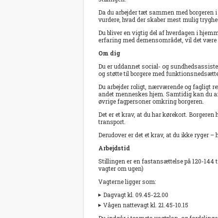
Da du arbejder tæt sammen med borgeren i en
vurdere, hvad der skaber mest mulig tryghed
Du bliver en vigtig del af hverdagen i hj
erfaring med demensområdet, vil det være 
Om dig
Du er uddannet social- og sundhedsassistent 
og støtte til borgere med funktionsnedsætte
Du arbejder roligt, nærværende og fagligt ref
andet menneskes hjem. Samtidig kan du arb
øvrige fagpersoner omkring borgeren.
Det er et krav, at du har kørekort. Borgeren
transport.
Derudover er det et krav, at du ikke ryger – h
Arbejdstid
Stillingen er en fastansættelse på 120-144 t
vagter om ugen)
Vagterne ligger som:
Dagvagt kl. 09.45-22.00
Vågen nattevagt kl. 21.45-10.15
Du indgår i teamets vagtplan, og fordeling