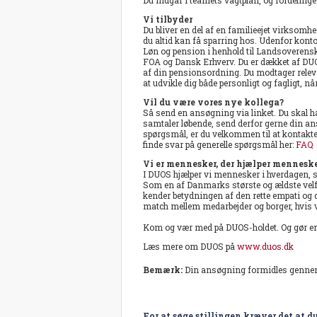
Vi tilbyder
Du bliver en del af en familieejet virksom
du altid kan få sparring hos. Udenfor kontor
Løn og pension i henhold til Landsoverens
FOA og Dansk Erhverv. Du er dækket af DUO
af din pensionsordning. Du modtager releva
at udvikle dig både personligt og fagligt,
Vil du være vores nye kollega?
Så send en ansøgning via linket. Du skal hav
samtaler løbende, send derfor gerne din a
spørgsmål, er du velkommen til at kontakte
finde svar på generelle spørgsmål her:
FAQ
Vi er mennesker, der hjælper mennesk
I DUOS hjælper vi mennesker i hverdagen, stø
Som en af Danmarks største og ældste velfær
kender betydningen af den rette empati og den
match mellem medarbejder og borger, hvis v
Kom og vær med på DUOS-holdet. Og gør en 
Læs mere om DUOS på
www.duos.dk
Bemærk:
Din ansøgning formidles genn
For at søge stillingen kræver det at du