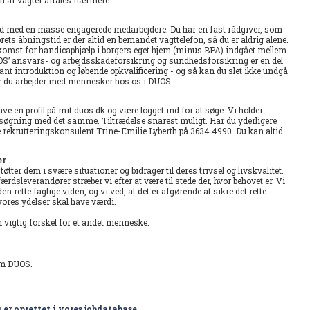
hed med en masse engagerede medarbejdere. Du har en fast rådgiver, som
ets åbningstid er der altid en bemandet vagttelefon, så du er aldrig alene.
komst for handicaphjælp i borgers eget hjem (minus BPA) indgået mellem
S’ ansvars- og arbejdsskadeforsikring og sundhedsforsikring er en del
nt introduktion og løbende opkvalificering - og så kan du slet ikke undgå
 når du arbejder med mennesker hos os i DUOS.
e en profil på mit.duos.dk og være logget ind for at søge. Vi holder
nsøgning med det samme. Tiltrædelse snarest muligt. Har du yderligere
 rekrutteringskonsulent Trine-Emilie Lyberth på 3634 4990. Du kan altid
er
tter dem i svære situationer og bidrager til deres trivsel og livskvalitet.
dsleverandører stræber vi efter at være til stede der, hvor behovet er. Vi
 rette faglige viden, og vi ved, at det er afgørende at sikre det rette
ores ydelser skal have værdi.
vigtig forskel for et andet menneske.
em DUOS.
 er oprettet i vores jobdatabase