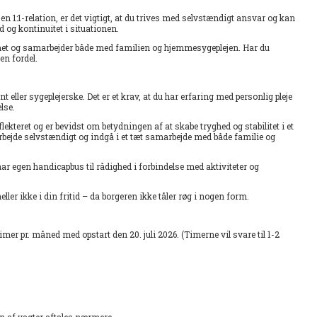
 1:1-relation, er det vigtigt, at du trives med selvstændigt ansvar og kan
 og kontinuitet i situationen.
emmet og samarbejder både med familien og hjemmesygeplejen. Har du
en fordel.
eller sygeplejerske. Det er et krav, at du har erfaring med personlig pleje
lse.
lekteret og er bevidst om betydningen af at skabe tryghed og stabilitet i et
ejde selvstændigt og indgå i et tæt samarbejde med både familie og
 har egen handicapbus til rådighed i forbindelse med aktiviteter og
eller ikke i din fritid – da borgeren ikke tåler røg i nogen form.
imer pr. måned med opstart den 20. juli 2026. (Timerne vil svare til 1-2
en af vagter aftales nærmere.