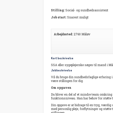
Stilling:
Social- og sundhedsassistent
Job start:
Snarest muligt
Arbejdssted:
2760 Måløv
Kort beskrivelse
SSA eller sygeplejerske søges til mand i Må
Jobbeskrivelse
Vil du bruge din sundhedsfaglige erfaring i 
være stillingen for dig.
Om opgaven
Du bliver en del af et mindre team omkrin
funktionsniveau. Han har behov for støtte ti
Din opgave er at bidrage til en tryg, værdi
med personlig pleje, forflytninger og støtt
stillingen.