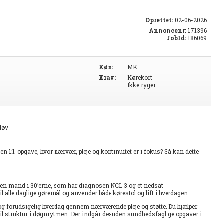
Oprettet:
02-06-2026
Annoncenr:
171396
JobId:
186069
Køn:
MK
Krav:
Kørekort
Ikke ryger
løv
en 1:1-opgave, hvor nærvær, pleje og kontinuitet er i fokus? Så kan dette
g en mand i 30’erne, som har diagnosen NCL 3 og et nedsat
l alle daglige gøremål og anvender både kørestol og lift i hverdagen.
g og forudsigelig hverdag gennem nærværende pleje og støtte. Du hjælper
e til struktur i døgnrytmen. Der indgår desuden sundhedsfaglige opgaver i