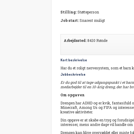
Stilling:
Støtteperson
Job start:
Snarest muligt
Arbejdssted:
8410 Rønde
Kort beskrivelse
Har du et roligt nervesystem, som et barn 
Jobbeskrivelse
Er du god til at tage udgangspunkt i et barn
medarbejder til en 10-årig dreng, der har b
Om opgaven
Drengen har ADHD og er kvik, fantasifuld og
Minecraft, Among Us og FIFA og interesser
kreative aktiviteter.
Din opgave er at skabe en tryg og forudsig
interesser, mens andre dage vil handle om a
Drengen kan blive overvældet eller miste fok