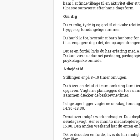
ham i at finde tilbage til en aktivitet eller
tilpasse samværet efter hans dagsform.
Om dig
Du er rolig, tydelig og god til at skabe rel
trygge og forudsigelige rammer.
Du har blik for, hvornår et barn har brug for 
til at engagere dig i det, der optager dreng
Det er en fordel, hvis du har erfaring med
Du kan være uddannet pædagog, pædagogisk 
psykologiske område.
Arbejdstid
Stillingen er på 8–10 timer om ugen.
Du bliver en del af et team omkring familie
opgaven. Vagterne planlægges derfor i samar
sammen dækker de beskrevne timer.
I ulige uger ligger vagterne onsdag, torsdag 
14.30–18.30.
Derudover indgår weekendvagter. Du arbej
søndagsvagt. Her er man to medarbejdere på
15.00. Den anden weekend har du enten en 
Det er desuden en fordel, hvis du har muligh
familien.