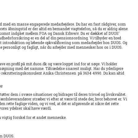
hed med en masse engagerede medarbejdere. Du har en fast rådgiver, som
ets åbningstid er der altid en bemandet vagttelefon, så du er aldrig alene.
skomst indgået mellem FOA og Dansk Erhverv. Du er dækket af DUOS’
hedsforsikring er en del af din pensionsordning. Vi tilbyder en bred
nt introduktion og løbende opkvalificering som medarbejder hos DUOS. Og
åde personligt og fagligt, når du arbejder med mennesker hos os i DUOS.
e en profil på mit.duos.dk og være logget ind for at søge. Vi holder
nsøgning med det samme. Tiltrædelse snarest muligt. Har du yderligere
e rekrutteringskonsulent Anika Christensen på 3634 4990. Du kan altid
er
tter dem i svære situationer og bidrager til deres trivsel og livskvalitet.
dsleverandører stræber vi efter at være til stede der, hvor behovet er. Vi
 rette faglige viden, og vi ved, at det er afgørende at sikre det rette
ores ydelser skal have værdi.
vigtig forskel for et andet menneske.
em DUOS.