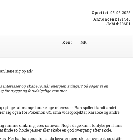
Oprettet:
05-06-2026
Annoncenr:
171446
JobId:
186111
Køn:
MK
kan læne sig op ad?
s interesser og skabe ro, når energien svinger? Så søger vi en
rug for trygge og forudsigelige rammer.
 optaget af mange forskellige interesser. Han spiller blandt andet
er sig også for Pokémon GO, små videoprojekter, karaoke og andre
elig ramme omkring jeres samvær. Nogle dage kan I fordybe jer i hans
t finde ro, holde pauser eller skabe en god overgang efter skole.
us. Her har han brug for, at du bevarer roen, skaber overblik og støtter