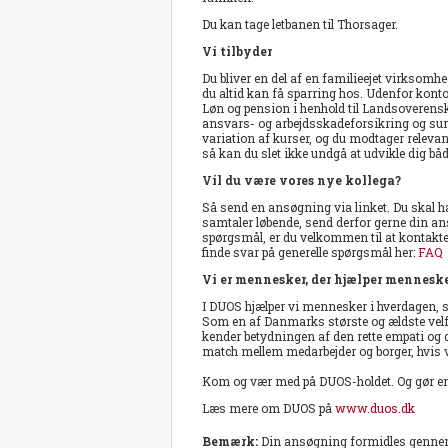
Du kan tage letbanen til Thorsager.
Vi tilbyder
Du bliver en del af en familieejet virksom
du altid kan få sparring hos. Udenfor kontor
Løn og pension i henhold til Landsoveren
ansvars- og arbejdsskadeforsikring og sund
variation af kurser, og du modtager releva
så kan du slet ikke undgå at udvikle dig b
Vil du være vores nye kollega?
Så send en ansøgning via linket. Du skal hav
samtaler løbende, send derfor gerne din a
spørgsmål, er du velkommen til at kontakt
finde svar på generelle spørgsmål her:
FAQ
Vi er mennesker, der hjælper mennesk
I DUOS hjælper vi mennesker i hverdagen, stø
Som en af Danmarks største og ældste velfær
kender betydningen af den rette empati og den
match mellem medarbejder og borger, hvis v
Kom og vær med på DUOS-holdet. Og gør en 
Læs mere om DUOS på
www.duos.dk
Bemærk:
Din ansøgning formidles genn