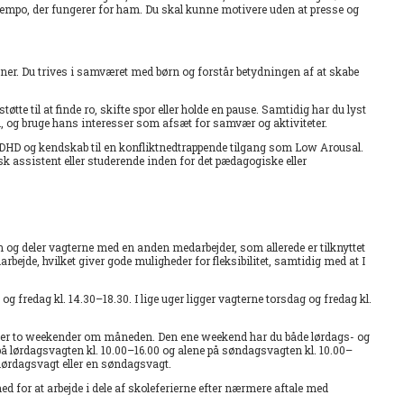
 et tempo, der fungerer for ham. Du skal kunne motivere uden at presse og
ationer. Du trives i samværet med børn og forstår betydningen af at skabe
støtte til at finde ro, skifte spor eller holde en pause. Samtidig har du lyst
en, og bruge hans interesser som afsæt for samvær og aktiviteter.
 ADHD og kendskab til en konfliktnedtrappende tilgang som Low Arousal.
assistent eller studerende inden for det pædagogiske eller
n og deler vagterne med en anden medarbejder, som allerede er tilknyttet
bejde, hvilket giver gode muligheder for fleksibilitet, samtidig med at I
og fredag kl. 14.30–18.30. I lige uger ligger vagterne torsdag og fredag kl.
der to weekender om måneden. Den ene weekend har du både lørdags- og
 lørdagsvagten kl. 10.00–16.00 og alene på søndagsvagten kl. 10.00–
lørdagsvagt eller en søndagsvagt.
ed for at arbejde i dele af skoleferierne efter nærmere aftale med