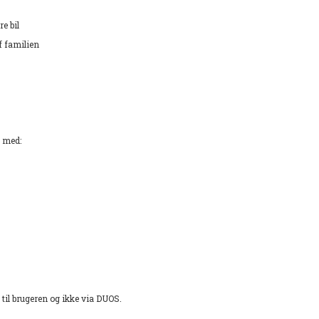
re bil
af familien
med:
til brugeren og ikke via DUOS.