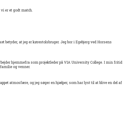
t vi er et godt match.
et betyder, at jeg er kørestolsbruger. Jeg bor i Egebjerg ved Horsens
ejder hjemmefra som projektleder på VIA University College. I min fritid
d familie og venner.
ppet atmosfære, og jeg søger en hjælper, som har lyst til at blive en del af