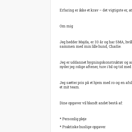
Erfaring er ikke et krav – det vigtigste er, a
Om mig
Jeg hedder Majda, er 33 år og har SMA, hvilk
sammen med min lille hund, Charlie.
Jeg er uddannet bygningskonstruktør og arb
nyder jeg rolige aftener, ture i bil og tid me
Jeg sætter pris på et hjem med ro og en afsla
et mit team.
Dine opgaver vil blandt andet bestå af:
* Personlig pleje
* Praktiske huslige opgaver