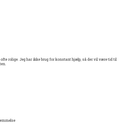
fte rolige. Jeg har ikke brug for konstant hjælp, så der vil være tid til
ten.
rnemmelse