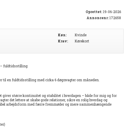
Oprettet:
19-06-2026
Annoncenr:
172658
Køn:
Kvinde
Krav:
Kørekort
– fuldtidsstilling
er til en fuldtidsstilling med cirka 6 døgnvagter om måneden.
et giver større kontinuitet og stabilitet i hverdagen – både for mig og for
ter det lettere at skabe gode relationer, sikre en rolig hverdag og
leksibel arbejdsform med færre fremmøder og mere sammenhængende
ter)