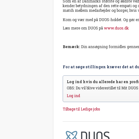
Som en af Danmarks største og ældste velfær
kender betydningen af den rette empati og den
match mellem medarbejder og borger, hvis v
Kom og vær med på DUOS-holdet. Og gør en 
Læs mere om DUOS på
www.duos.dk
Bemærk:
Din ansøgning formidles genn
For at søge stillingen kræver det at du
Log ind hvis du allerede har en profil
OBS: Du vil blive viderestillet til Mit DUO
Log ind
Tilbage til Ledige jobs