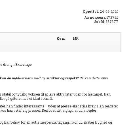
Oprettet:
24-06-2026
Annoncenr:
172726
JobId:
187377
Køn:
MK
ed dreng i Skævinge
an du møde et barn med ro, struktur og respekt?
Så kan dette være
stabil og tydelig voksen til at lave aktiviteter uden for hjemmet. Han
ller på gåture med et klart formål.
eter, han finder interessante – uden at presse eller stille krav. Han reagerer
s han føler sig presset. Derfor er det vigtigt, at du arbejder
.
 har behov for en autismespecifik tilgang, hvor du skaber tryghed og