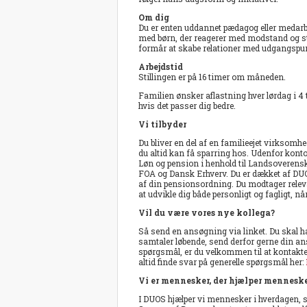
Om dig
Du er enten uddannet pædagog eller medar
med børn, der reagerer med modstand og stæ
formår at skabe relationer med udgangspunk
Arbejdstid
Stillingen er på 16 timer om måneden.
Familien ønsker aflastning hver lørdag i 4 t
hvis det passer dig bedre.
Vi tilbyder
Du bliver en del af en familieejet virksom
du altid kan få sparring hos. Udenfor kontor
Løn og pension i henhold til Landsoverens
FOA og Dansk Erhverv. Du er dækket af DUO
af din pensionsordning. Du modtager releva
at udvikle dig både personligt og fagligt,
Vil du være vores nye kollega?
Så send en ansøgning via linket. Du skal hav
samtaler løbende, send derfor gerne din a
spørgsmål, er du velkommen til at kontak
altid finde svar på generelle spørgsmål her:
Vi er mennesker, der hjælper mennesk
I DUOS hjælper vi mennesker i hverdagen, stø