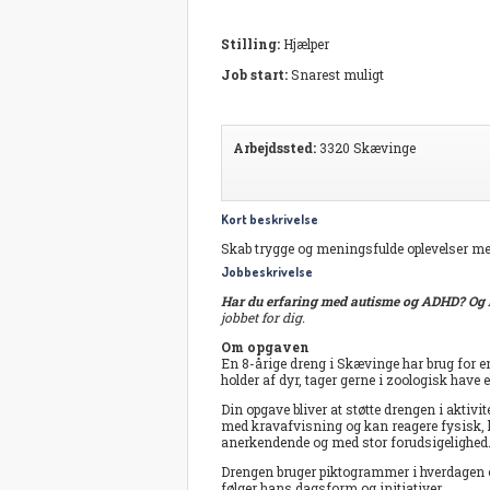
Stilling:
Hjælper
Job start:
Snarest muligt
Arbejdssted:
3320 Skævinge
Kort beskrivelse
Skab trygge og meningsfulde oplevelser m
Jobbeskrivelse
Har du erfaring med autisme og ADHD? Og k
jobbet for dig.
Om opgaven
En 8-årige dreng i Skævinge har brug for en 
holder af dyr, tager gerne i zoologisk have e
Din opgave bliver at støtte drengen i aktivit
med kravafvisning og kan reagere fysisk, hvi
anerkendende og med stor forudsigelighed
Drengen bruger piktogrammer i hverdagen og
følger hans dagsform og initiativer.