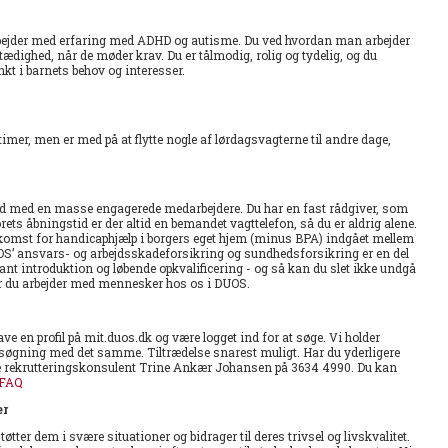
bejder med erfaring med ADHD og autisme. Du ved hvordan man arbejder
dighed, når de møder krav. Du er tålmodig, rolig og tydelig, og du
t i barnets behov og interesser.
imer, men er med på at flytte nogle af lørdagsvagterne til andre dage,
hed med en masse engagerede medarbejdere. Du har en fast rådgiver, som
ets åbningstid er der altid en bemandet vagttelefon, så du er aldrig alene.
komst for handicaphjælp i borgers eget hjem (minus BPA) indgået mellem
S’ ansvars- og arbejdsskadeforsikring og sundhedsforsikring er en del
nt introduktion og løbende opkvalificering - og så kan du slet ikke undgå
 når du arbejder med mennesker hos os i DUOS.
e en profil på mit.duos.dk og være logget ind for at søge. Vi holder
nsøgning med det samme. Tiltrædelse snarest muligt. Har du yderligere
te rekrutteringskonsulent Trine Ankær Johansen på 3634 4990. Du kan
FAQ
er
tter dem i svære situationer og bidrager til deres trivsel og livskvalitet.