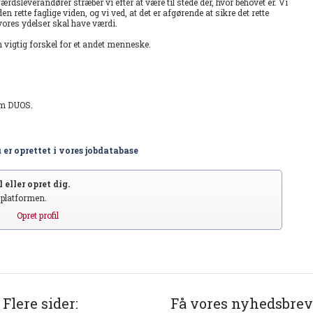
dsleverandører stræber vi efter at være til stede der, hvor behovet er. Vi
 rette faglige viden, og vi ved, at det er afgørende at sikre det rette
ores ydelser skal have værdi.
vigtig forskel for et andet menneske.
em DUOS.
 er oprettet i vores jobdatabase
 eller opret dig.
S platformen.
Opret profil
Flere sider:
Få vores nyhedsbrev