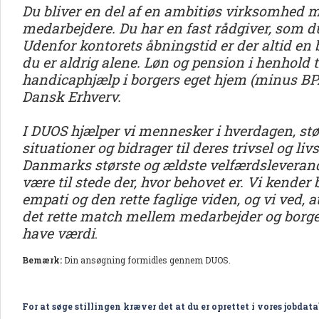
Du bliver en del af en ambitiøs virksomhed
medarbejdere. Du har en fast rådgiver, som du
Udenfor kontorets åbningstid er der altid en
du er aldrig alene. Løn og pension i henhold
handicaphjælp i borgers eget hjem (minus B
Dansk Erhverv.
I DUOS hjælper vi mennesker i hverdagen, stø
situationer og bidrager til deres trivsel og liv
Danmarks største og ældste velfærdsleverandø
være til stede der, hvor behovet er. Vi kender
empati og den rette faglige viden, og vi ved, a
det rette match mellem medarbejder og borger
have værdi
.
Bemærk:
Din ansøgning formidles gennem DUOS.
For at søge stillingen kræver det at du er oprettet i vores jobdat