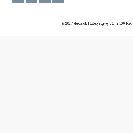
© 2017 duos.dk | Ellebjergvej 52 | 2450 Kø