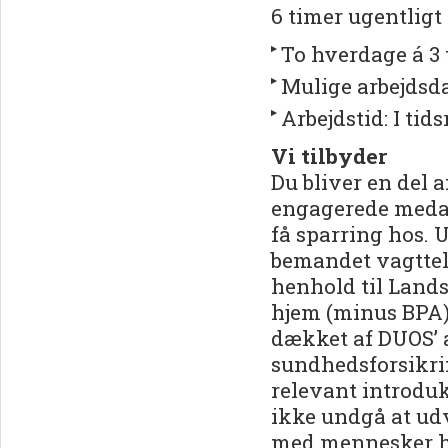
6 timer ugentligt
To hverdage á 3 
Mulige arbejdsd
Arbejdstid: I tid
Vi tilbyder
Du bliver en del 
engagerede medarb
få sparring hos. 
bemandet vagttele
henhold til Land
hjem (minus BPA)
dækket af DUOS’ 
sundhedsforsikri
relevant introduk
ikke undgå at udv
med mennesker h