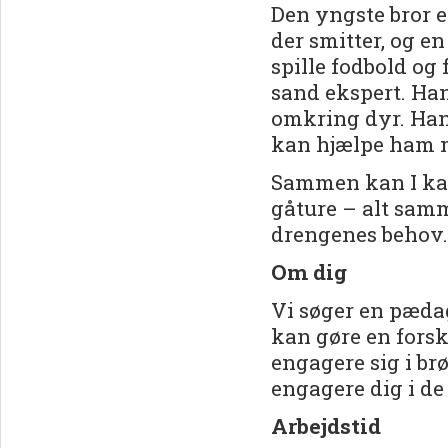
Den yngste bror e
der smitter, og en
spille fodbold og
sand ekspert. Ha
omkring dyr. Ha
kan hjælpe ham m
Sammen kan I kast
gåture – alt samm
drengenes behov.
Om dig
Vi søger en pædag
kan gøre en fors
engagere sig i br
engagere dig i de 
Arbejdstid