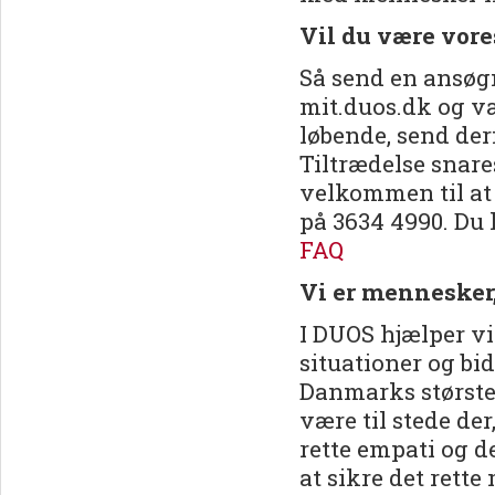
Vil du være vore
Så send en ansøgn
mit.duos.dk og væ
løbende, send de
Tiltrædelse snare
velkommen til at
på 3634 4990. Du 
FAQ
Vi er mennesker
I DUOS hjælper vi
situationer og bid
Danmarks største 
være til stede de
rette empati og de
at sikre det rett